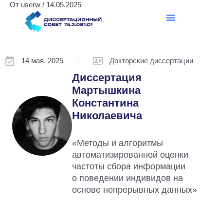
От
userw
/
14.05.2025
Перейти
Навигация
к
по
содержимому
записям
14 мая, 2025
Докторские диссертации
Диссертация
Мартышкина
Константина
Николаевича
«Методы и алгоритмы
автоматизированной оценки
частоты сбора информации
о поведении индивидов на
основе непрерывных данных»