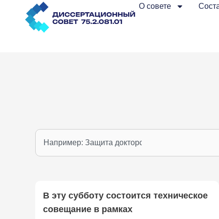
Перейти
О совете
Соста
к
содержимому
П
о
и
с
к
В эту субботу состоится техническое
совещание в рамках